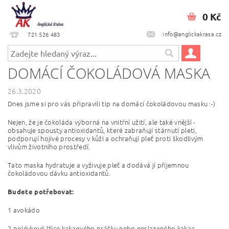
0 Kč
info@anglickakrasa.cz
721 526 483
DOMÁCÍ ČOKOLÁDOVÁ MASKA
26.3.2020
Dnes jsme si pro vás připravili tip na domácí čokoládovou masku :-)
Nejen, že je čokoláda výborná na vnitřní užití, ale také vnější -
obsahuje spousty antioxidantů, které zabraňují stárnutí pleti,
podporují hojivé procesy v kůži a ochraňují pleť proti škodlivým
vlivům životního prostředí.
Tato maska hydratuje a vyživuje pleť a dodává jí příjemnou
čokoládovou dávku antioxidantů.
Budete potřebovat:
1 avokádo
2 polévkové lžíce kakaového prášku nebo neslazeného kakaa