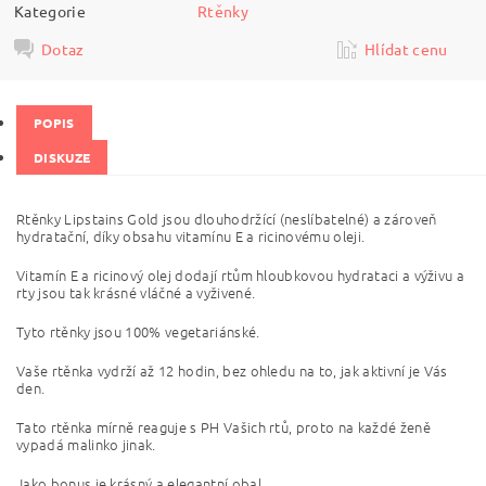
Kategorie
Rtěnky
Dotaz
Hlídat cenu
POPIS
DISKUZE
Rtěnky Lipstains Gold jsou dlouhodržící (neslíbatelné) a zároveň
hydratační, díky obsahu vitamínu E a ricinovému oleji.
Vitamín E a ricinový olej dodají rtům hloubkovou hydrataci a výživu a
rty jsou tak krásné vláčné a vyživené.
Tyto rtěnky jsou 100% vegetariánské.
Vaše rtěnka vydrží až 12 hodin, bez ohledu na to, jak aktivní je Vás
den.
Tato rtěnka mírně reaguje s PH Vašich rtů, proto na každé ženě
vypadá malinko jinak.
Jako bonus je krásný a elegantní obal.