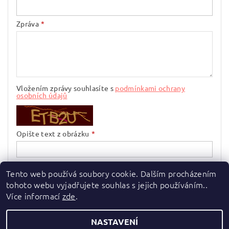
Zpráva
Vložením zprávy souhlasíte s
podmínkami ochrany
osobních údajů
Opište text z obrázku
Tento web používá soubory cookie. Dalším procházením
tohoto webu vyjadřujete souhlas s jejich používáním..
Více informací
zde
.
NASTAVENÍ