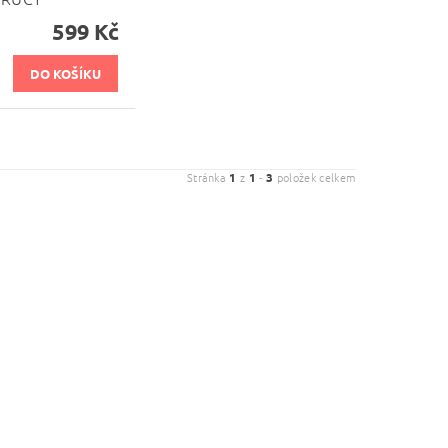
599 Kč
Stránka
1
z
1
-
3
položek celkem