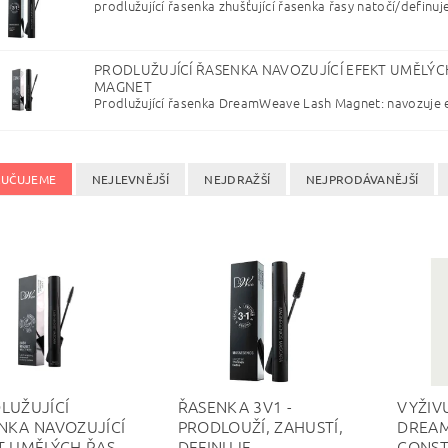
prodlužující řasenka zhušťující řasenka řasy natočí/definuje
PRODLUŽUJÍCÍ ŘASENKA NAVOZUJÍCÍ EFEKT UMĚLÝC
MAGNET
Prodlužující řasenka DreamWeave Lash Magnet: navozuje e
UČUJEME
NEJLEVNĚJŠÍ
NEJDRAŽŠÍ
NEJPRODÁVANĚJŠÍ
LUŽUJÍCÍ
ŘASENKA 3V1 -
VYŽIVU
NKA NAVOZUJÍCÍ
PRODLOUŽÍ, ZAHUSTÍ,
DREAM
T UMĚLÝCH ŘAS -
DEFINUJE -
CONS