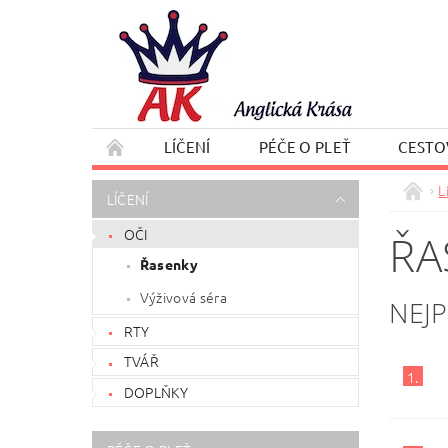
LÍČENÍ
PÉČE O PLEŤ
CESTO
L
LÍČENÍ
OČI
ŘA
Řasenky
Výživová séra
NEJ
RTY
TVÁŘ
1.
DOPLŇKY