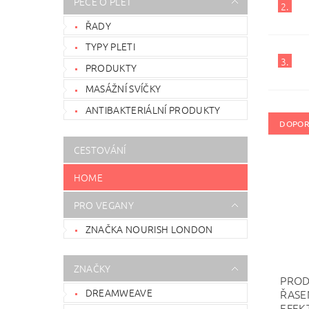
PÉČE O PLEŤ
2.
ŘADY
TYPY PLETI
3.
PRODUKTY
MASÁŽNÍ SVÍČKY
ANTIBAKTERIÁLNÍ PRODUKTY
DOPOR
CESTOVÁNÍ
HOME
PRO VEGANY
ZNAČKA NOURISH LONDON
ZNAČKY
PROD
DREAMWEAVE
ŘASE
EFEK