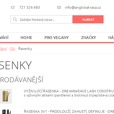
721 526 483
info@anglickakrasa.cz
VÁNÍ
HOME
PRO VEGANY
ZNAČKY
NÁ
íčení
Oči
Řasenky
SENKY
PRODÁVANĚJŠÍ
VYŽIVUJÍCÍ ŘASENKA - DREAMWEAVE LASH CONSTR
s výživnými látkami (panthenol a biotinoyl tripeptide-a) zcel
ŘASENKA 3V1 - PRODLOUŽÍ, ZAHUSTÍ, DEFINUJE -