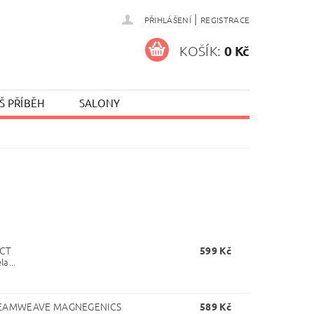
|
PŘIHLÁŠENÍ
REGISTRACE
KOŠÍK:
0 Kč
Š PŘÍBĚH
SALONY
UCT
599 Kč
a...
 DREAMWEAVE MAGNEGENICS
589 Kč