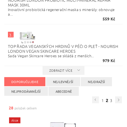
NOURISH LONDON PROBIOTIC MULTI-MINERAL REPAIR
MASK 30ML
Inovativní probiotická regenerační maska s minerály: obnovuje
a...
559 Kč
3.
TOP ŘADA VEGANSKÝCH HRDINŮ V PÉČI O PLEŤ - NOURISH
LONDON VEGAN SKINCARE HEROES
Sada Vegan Skincare Heroes se skládá z menších...
979 Kč
ZOBRAZIT VÍCE
DOPORUČUJEME
NEJLEVNĚJŠÍ
NEJDRAŽŠÍ
NEJPRODÁVANĚJŠÍ
ABECEDNĚ
2
1
3
28
položek celkem
Akce